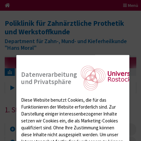
Menü
Poliklinik für Zahnärztliche Prothetik
und Werkstoffkunde
Department für Zahn-, Mund- und Kieferheilkunde
"Hans Moral"
Lehre
Vorklinischer Studienabschnitt
Datenverarbeitung
und Privatsphäre
Vorklinischer Studienabschnitt
Diese Website benutzt Cookies, die für das
Funktionieren der Website erforderlich sind.
Zur
1. Studienjahr
Darstellung einiger interessenbezogener Inhalte
setzen wir Cookies ein, die als Marketing-Cookies
qualifiziert sind. Ohne Ihre Zustimmung können
Vorlesungen
diese Inhalte nicht ausgespielt werden.
Um unser